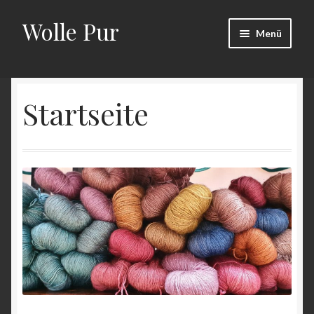
Wolle Pur
Zur
Zum
Menü
Navigation
Inhalt
springen
springen
Start
Startseite
Kasse
Mein Konto
Shop
Warenkorb